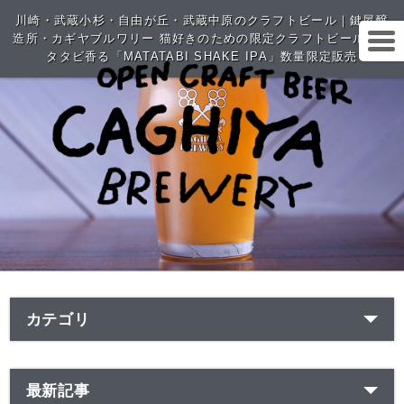
川崎・武蔵小杉・自由が丘・武蔵中原のクラフトビール｜鍵屋醸
造所・カギヤブルワリー 猫好きのための限定クラフトビール｜マ
タタビ香る「MATATABI SHAKE IPA」数量限定販売
カテゴリ
最新記事