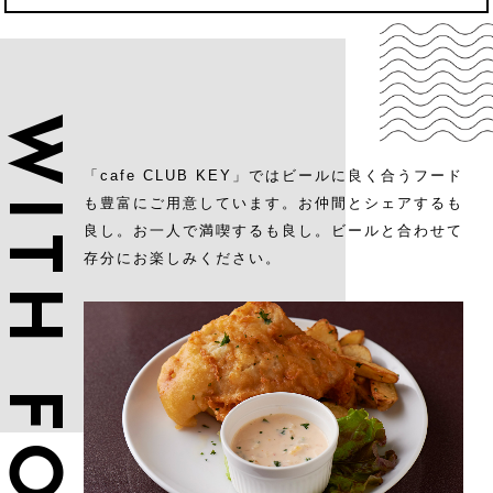
ITH FOOD
「cafe CLUB KEY」ではビールに良く合うフード
も
豊富にご用意しています。
お仲間とシェアするも
良し。お一人で満喫するも良し。
ビールと合わせて
存分にお楽しみください。