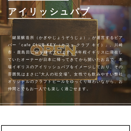
アイリッシュパブ
「鍵屋醸造所（かぎやじょうぞうじょ）」が運営する
ビア
バー「cafe CLUB KEY（カフェ クラブ キイ）」。
川崎
市・鹿島田に店を構えています。
4年程イギリスに滞在し
ていたオーナーが
日本に帰ってきてから開いたお店で、
本
場イギリスのアイリッシュパブをイメージしており、
その
雰囲気はまさに“大人の社交場”。
女性でも飲みやすい弊社
オリジナルのクラフトビールをゆっくり味わいながら、お
仲間とでもお一人でも
楽しく過ごせます。