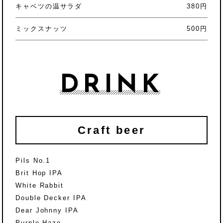
キャベツの温サラダ
380円
ミックスナッツ
500円
DRINK
Craft beer
Pils No.1
Brit Hop IPA
White Rabbit
Double Decker IPA
Dear Johnny IPA
Purple Haze