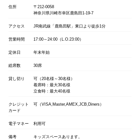
住所
〒212-0058
神奈川県川崎市幸区鹿島田1-19-7
アクセス
JR南武線「鹿島田駅」東口より徒歩1分
営業時間
17:00～24:00（L.O.23:00）
定休日
年末年始
総席数
30席
貸し切り
可（20名様～30名様）
着席時：最大30名様
立食時：最大40名様
クレジット
可（VISA,Master,AMEX,JCB,Diners）
カード
電子マネー
利用可
備考
キッズスペースあります。